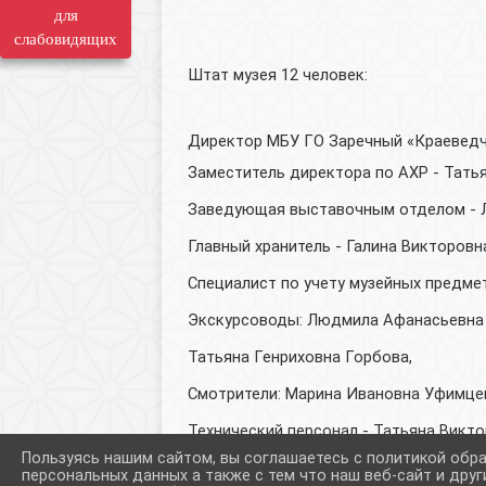
для
слабовидящих
Штат музея 12 человек:
Директор МБУ ГО Заречный «Краеведч
Заместитель директора по АХР - Тать
Заведующая выставочным отделом - Л
Главный хранитель - Галина Викторовн
Специалист по учету музейных предме
Экскурсоводы: Людмила Афанасьевна 
Татьяна Генриховна Горбова,
Смотрители: Марина Ивановна Уфимце
Технический персонал - Татьяна Викт
Пользуясь нашим сайтом, вы соглашаетесь с политикой обр
персональных данных а также с тем что наш веб-сайт и друг