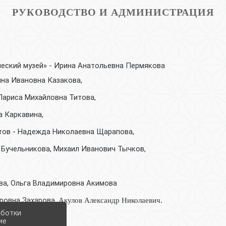
РУКОВОДСТВО И АДМИНИСТРАЦИЯ
еский музей» - Ирина Анатольевна Пермякова
яна Ивановна Казакова,
ариса Михайловна Титова,
а Каркавина,
тов - Надежда Николаевна Щарапова,
Бучельникова, Михаил Иванович Тычков,
ва, Ольга Владимировна Акимова
оровна Захарова,
Акулов Александр Николаевич.
аботки
ие